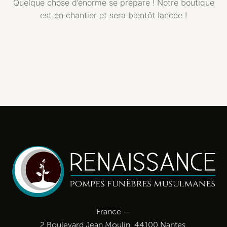
Quelque chose d’énorme se prépare ! Notre boutique
est en chantier et sera bientôt lancée !
France —
2 Boulevard Jean Moulin, 44100 Nantes.